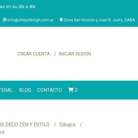
 en su día a día.
info@chipydesign.com.ar
Zona San Nicolás y Juan B. Justo, CABA
CREAR CUENTA
INICIAR SESIÓN
ATERAL
BLOG
CONTACTO
0
S DECO ZEN Y ESTILO
Dibujos
uro