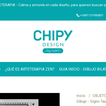
ERAPIA - Calma y armonía en cada diseño, para quienes buscan paz
+5491157493801
O
¿QUÉ ES ARTETERAPIA ZEN?
GUIA INICIO - DIBUJO BIL
Inicio
OBJETO
Dibujo - Signo Ta