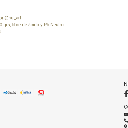
por
@riu_art
 grs, libre de ácido y Ph Neutro.
o.
N
C