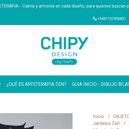
ERAPIA - Calma y armonía en cada diseño, para quienes buscan paz
+5491157493801
O
¿QUÉ ES ARTETERAPIA ZEN?
GUIA INICIO - DIBUJO BIL
Inicio
OBJETO
Jardines Zen