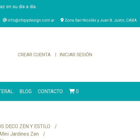
 en su día a día.
info@chipydesign.com.ar
Zona San Nicolás y Juan B. Justo, CABA
CREAR CUENTA
INICIAR SESIÓN
ATERAL
BLOG
CONTACTO
0
S DECO ZEN Y ESTILO
Mini Jardines Zen