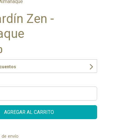
 Almanaque
rdín Zen -
aque
0
scuentos
AGREGAR AL CARRITO
 de envío