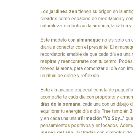
Los
jardines zen
tienen su origen en la anti
creados como espacios de meditación y cont
naturaleza, simbolizan la armonía, la calma y e
Éste modelo con
almanaque
no es solo un o
diaria a conectar con el presente. El alman
recordatorio amable de que cada día es una 
respirar y reencontrarte con tu centro. Podé
movés la arena, para comenzar el día con inten
un ritual de cierre y reflexión.
Este almanaque especial consta de pequeño
acompañarte cada día con propósito y armoní
días de la semana
, cada una con un dibujo 
equilibrar tu energía día a día. Trae también
3
y en cada una una
afirmación "Yo Soy..."
que
pensamientos positivos y enfocados. Adem
meses del año
, ilustradas con símbolos de