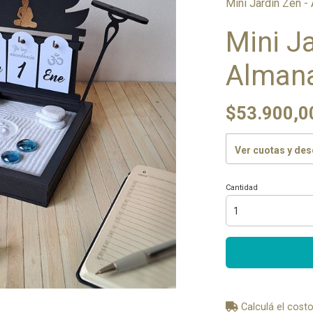
Mini Jardín Zen -
Mini Ja
Alman
$53.900,0
Ver cuotas y de
Cantidad
Calculá el costo