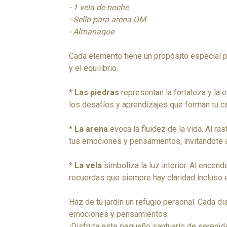
- 1 vela de noche
- Sello para arena OM
- Almanaque
Cada elemento tiene un propósito especial p
y el equilibrio.
*
Las piedras
representan la fortaleza y la e
los desafíos y aprendizajes que forman tu c
*
La arena
evoca la fluidez de la vida. Al rast
tus emociones y pensamientos, invitándote a 
*
La vela
simboliza la luz interior. Al encende
recuerdas que siempre hay claridad incluso
Haz de tu jardín un refugio personal. Cada d
emociones y pensamientos.
¡Disfruta este pequeño santuario de serenida