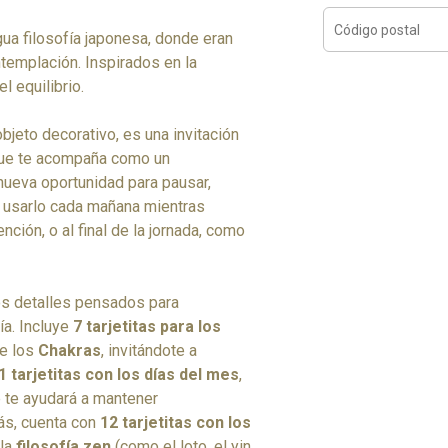
gua filosofía japonesa, donde eran
emplación. Inspirados en la
l equilibrio.
bjeto decorativo, es una invitación
aque te acompaña como un
nueva oportunidad para pausar,
s usarlo cada mañana mientras
ción, o al final de la jornada, como
s detalles pensados para
a. Incluye
7 tarjetitas para los
de los
Chakras
, invitándote a
1 tarjetitas con los días del mes
,
 te ayudará a mantener
ás, cuenta con
12 tarjetitas con los
 la
filosofía zen
(como el loto, el yin