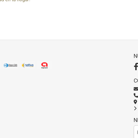
N
C
N